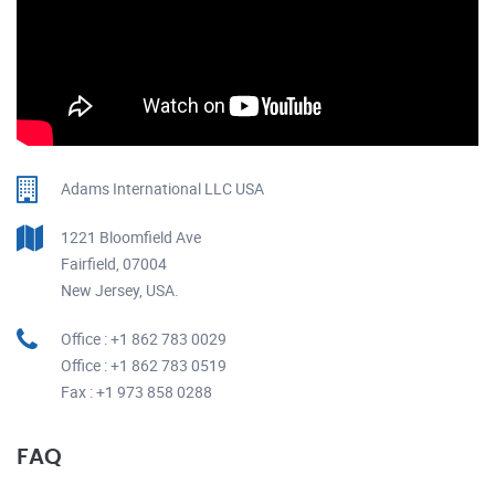
Adams International LLC USA
1221 Bloomfield Ave
Fairfield, 07004
New Jersey, USA.
Office : +1 862 783 0029
Office : +1 862 783 0519
Fax : +1 973 858 0288
FAQ